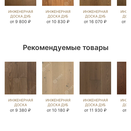
ИНЖЕНЕРНАЯ
ИНЖЕНЕРНАЯ
ИНЖЕНЕРНАЯ
ИНЖЕ
ДОСКА ДУБ
ДОСКА ДУБ
ДОСКА ДУБ
ДОС
БЕРТ
МЕЛАССА
СТРЕЙВУД
ЭСТЕ
от 9 800 ₽
от 10 830 ₽
от 16 070 ₽
от 1
(BRUSHED)
(BRUSHED)
(BRUSHED)
(BR
202844
424062
1040967
50
Рекомендуемые товары
ИНЖЕНЕРНАЯ
ИНЖЕНЕРНАЯ
ИНЖЕНЕРНАЯ
ИНЖЕ
ДОСКА
ДОСКА ДУБ
ДОСКА ДУБ
ДОС
ЯСЕНЬ САУТ
ЭЛЬМ
БЬЁРН
СИЛ
от 9 380 ₽
от 10 180 ₽
от 11 930 ₽
от 8
(BRUSHED)
(BRUSHED)
(BRUSHED)
(BR
434626
423953
109654
14