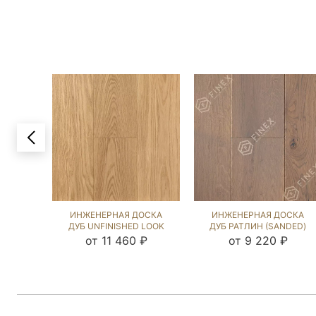
ИНЖЕНЕРНАЯ ДОСКА
ИНЖЕНЕРНАЯ ДОСКА
ДУБ UNFINISHED LOOK
ДУБ РАТЛИН (SANDED)
UNI (BRUSHED) 423891
867179
от 11 460 ₽
от 9 220 ₽