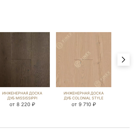
ИНЖЕНЕРНАЯ ДОСКА
ИНЖЕНЕРНАЯ ДОСКА
ИНЖЕ
ДУБ MISSISSIPPI
ДУБ COLONIAL STYLE
ДУБ 
(BRUSHED) 109702
(SANDED) 412925
(BRU
от 8 220 ₽
от 9 710 ₽
от