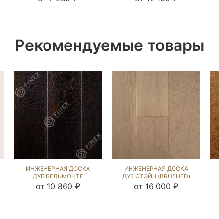
Рекомендуемые товары
ИНЖЕНЕРНАЯ ДОСКА
ИНЖЕНЕРНАЯ ДОСКА
ДУБ БЕЛЬМОНТЕ
ДУБ СТЭЙН (BRUSHED)
(BRUSHED) 812688
202877
от 10 860 ₽
от 16 000 ₽