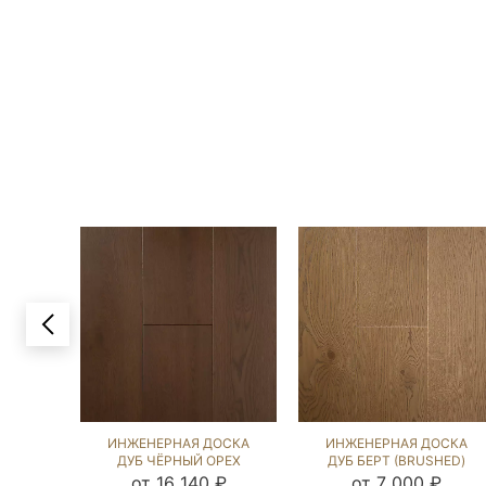
ИНЖЕНЕРНАЯ ДОСКА
ИНЖЕНЕРНАЯ ДОСКА
ДУБ ЧЁРНЫЙ ОРЕХ
ДУБ БЕРТ (BRUSHED)
(SANDED) 202664
143624
от 16 140 ₽
от 7 000 ₽