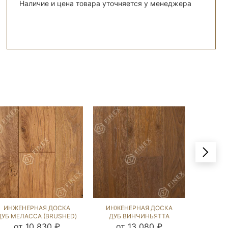
Наличие и цена товара уточняется у менеджера
ИНЖЕНЕРНАЯ ДОСКА
ИНЖЕНЕРНАЯ ДОСКА
ИНЖЕ
ДУБ МЕЛАССА (BRUSHED)
ДУБ ВИНЧИНЬЯТТА
ДУ
143850
(BRUSHED) 570950
(BRU
от 10 830 ₽
от 13 080 ₽
о