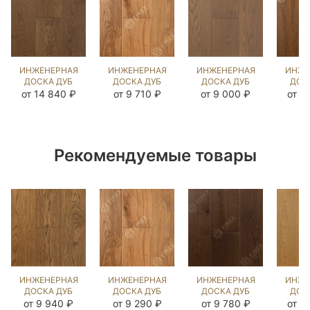
ИНЖЕНЕРНАЯ
ИНЖЕНЕРНАЯ
ИНЖЕНЕРНАЯ
ИНЖЕ
ДОСКА ДУБ
ДОСКА ДУБ
ДОСКА ДУБ
ДОС
СТРЕЙВУД
МЕЛАССА
ФЛЭТ УАЙТ
ВИНЧ
от 14 840 ₽
от 9 710 ₽
от 9 000 ₽
от 1
UNI
(BRUSHED)
UNI
(BR
(BRUSHED)
413054
(BRUSHED)
81
1046252
140376
Рекомендуемые товары
ИНЖЕНЕРНАЯ
ИНЖЕНЕРНАЯ
ИНЖЕНЕРНАЯ
ИНЖЕ
ДОСКА ДУБ
ДОСКА ДУБ
ДОСКА ДУБ
ДОС
ЭСТЕЙТ NEW
МЕЛАССА
МИДЛ
С
от 9 940 ₽
от 9 290 ₽
от 9 780 ₽
от 1