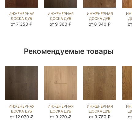
ИНЖЕНЕРНАЯ
ИНЖЕНЕРНАЯ
ИНЖЕНЕРНАЯ
ИНЖЕ
ДОСКА ДУБ
ДОСКА ДУБ
ДОСКА ДУБ
ДОС
СИЛ БРАУН
MISSISSIPPI
РИДС
МЕ
от 7 350 ₽
от 9 360 ₽
от 8 340 ₽
от 9
(BRUSHED)
(BRUSHED)
(BRUSHED)
(BR
424058
750639
196584
20
Рекомендуемые товары
ИНЖЕНЕРНАЯ
ИНЖЕНЕРНАЯ
ИНЖЕНЕРНАЯ
ИНЖЕ
ДОСКА ДУБ
ДОСКА ДУБ
ДОСКА ДУБ
ДОС
MISSISSIPPI
ВЕРДЖН
СТРЕЙВУД
ЭСТЕ
от 12 070 ₽
от 9 220 ₽
от 9 780 ₽
от 9
(BRUSHED)
(BRUSHED)
(BRUSHED)
UNI (
109569
109235
1040939
10