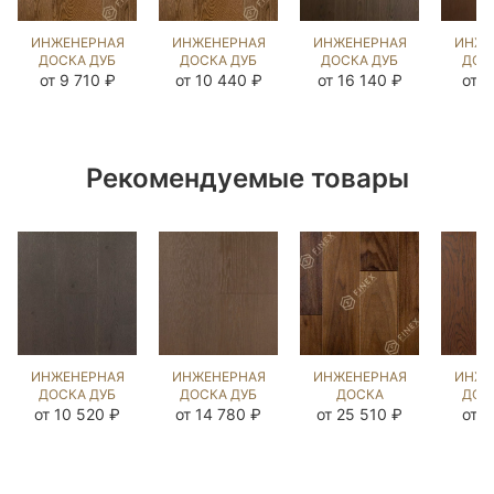
ИНЖЕНЕРНАЯ
ИНЖЕНЕРНАЯ
ИНЖЕНЕРНАЯ
ИНЖЕ
ДОСКА ДУБ
ДОСКА ДУБ
ДОСКА ДУБ
ДОС
ЭСТЕЙТ NEW
ЭСТЕЙТ NEW
MISSISSIPPI
ЧЁ
от 9 710 ₽
от 10 440 ₽
от 16 140 ₽
от 7
(SANDED)
(SANDED)
(BRUSHED)
О
143702
110354
202788
(SA
14
Рекомендуемые товары
ИНЖЕНЕРНАЯ
ИНЖЕНЕРНАЯ
ИНЖЕНЕРНАЯ
ИНЖЕ
ДОСКА ДУБ
ДОСКА ДУБ
ДОСКА
ДОС
ГРАНД
ТИНДАЛЬ
АМЕРИКАНСКИЙ
СИЛ
от 10 520 ₽
от 14 780 ₽
от 25 510 ₽
от 9
(BRUSHED)
(BRUSHED)
ОРЕХ ГУРОН
(BR
196524
135951
(BRUSHED)
86
102427