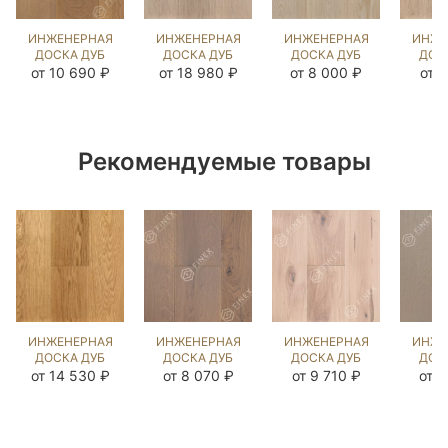
ИНЖЕНЕРНАЯ
ИНЖЕНЕРНАЯ
ИНЖЕНЕРНАЯ
ИНЖЕ
ДОСКА ДУБ
ДОСКА ДУБ
ДОСКА ДУБ
ДОС
REGENT
МИЛТА
ЭШЛИ OIL
Э
от 10 690 ₽
от 18 980 ₽
от 8 000 ₽
от 7
(BRUSHED)
(BRUSHED)
(BRUSHED)
(BR
570968
892820
1042467
14
Рекомендуемые товары
ИНЖЕНЕРНАЯ
ИНЖЕНЕРНАЯ
ИНЖЕНЕРНАЯ
ИНЖЕ
ДОСКА ДУБ
ДОСКА ДУБ
ДОСКА ДУБ
ДОС
НАТУРАЛЬНЫЙ
РАТЛИН
ПРИНСТОН
ИЛ
от 14 530 ₽
от 8 070 ₽
от 9 710 ₽
от 7
UNI
(SANDED)
(SANDED)
Г
(BRUSHED)
110147
412982
(BR
110138
14