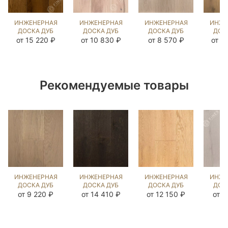
ИНЖЕНЕРНАЯ
ИНЖЕНЕРНАЯ
ИНЖЕНЕРНАЯ
ИНЖЕ
ДОСКА ДУБ
ДОСКА ДУБ
ДОСКА ДУБ
ДОС
СМОК
ПРИНСТОН
МИЛТА
ПРИ
от 15 220 ₽
от 10 830 ₽
от 8 570 ₽
от 1
(SANDED)
(SANDED)
(BRUSHED)
(BR
812666
423991
109618
89
Рекомендуемые товары
ИНЖЕНЕРНАЯ
ИНЖЕНЕРНАЯ
ИНЖЕНЕРНАЯ
ИНЖЕ
ДОСКА ДУБ
ДОСКА ДУБ
ДОСКА ДУБ
ДОС
СТЭЙН
БРАН
UNFINISHED
ДАВ
от 9 220 ₽
от 14 410 ₽
от 12 150 ₽
от 9
(BRUSHED)
(BRUSHED)
LOOK
(BR
109542
1039963
(BRUSHED)
86
110261