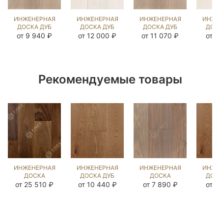
ИНЖЕНЕРНАЯ
ИНЖЕНЕРНАЯ
ИНЖЕНЕРНАЯ
ИНЖЕ
ДОСКА ДУБ
ДОСКА ДУБ
ДОСКА ДУБ
ДОС
МИЛТА
ИРБИС
МИЛТА
И
от 9 940 ₽
от 12 000 ₽
от 11 070 ₽
от 8
(BRUSHED)
(BRUSHED)
(BRUSHED)
(BR
140289
172909
140290
12
Рекомендуемые товары
ИНЖЕНЕРНАЯ
ИНЖЕНЕРНАЯ
ИНЖЕНЕРНАЯ
ИНЖЕ
ДОСКА
ДОСКА ДУБ
ДОСКА
ДОС
АМЕРИКАНСКИЙ
РОДШЕР NEW
ЯСЕНЬ ГРАСС
РОДШ
от 25 510 ₽
от 10 440 ₽
от 7 890 ₽
от 7
ОРЕХ ГУРОН
(BRUSHED)
(BRUSHED)
(BR
(BRUSHED)
1038366
434624
10
102427