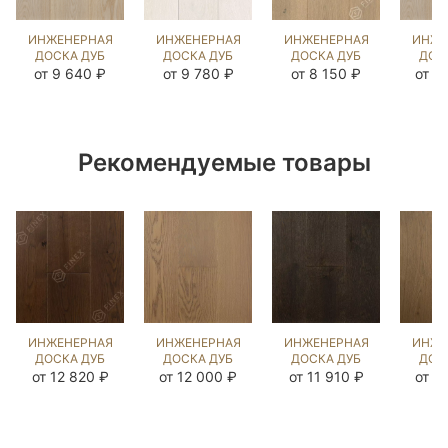
ИНЖЕНЕРНАЯ
ИНЖЕНЕРНАЯ
ИНЖЕНЕРНАЯ
ИНЖЕ
ДОСКА ДУБ
ДОСКА ДУБ
ДОСКА ДУБ
ДОС
ЭШЛИ OIL
ИРБИС
ЭЛЬМ
ЭШЛ
от 9 640 ₽
от 9 780 ₽
от 8 150 ₽
от 1
(BRUSHED)
(BRUSHED)
(BRUSHED)
(BR
1042623
413030
109278
10
Рекомендуемые товары
ИНЖЕНЕРНАЯ
ИНЖЕНЕРНАЯ
ИНЖЕНЕРНАЯ
ИНЖЕ
ДОСКА ДУБ
ДОСКА ДУБ
ДОСКА ДУБ
ДОС
МИДЛ
ФЛЭТ УАЙТ
БРАН
ЭСТЕ
от 12 820 ₽
от 12 000 ₽
от 11 910 ₽
от 1
(BRUSHED)
(BRUSHED)
(BRUSHED)
(BR
202909
1040947
1039962
10