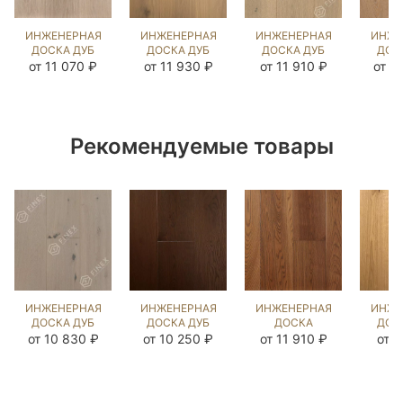
ИНЖЕНЕРНАЯ
ИНЖЕНЕРНАЯ
ИНЖЕНЕРНАЯ
ИНЖЕ
ДОСКА ДУБ
ДОСКА ДУБ
ДОСКА ДУБ
ДОС
МИЛТА
ПРИНСТОН
ЭЛЬМ
PR
от 11 070 ₽
от 11 930 ₽
от 11 910 ₽
от 1
(BRUSHED)
(BRUSHED)
(BRUSHED)
(BR
140290
473683
110328
57
Рекомендуемые товары
ИНЖЕНЕРНАЯ
ИНЖЕНЕРНАЯ
ИНЖЕНЕРНАЯ
ИНЖЕ
ДОСКА ДУБ
ДОСКА ДУБ
ДОСКА
ДОС
ИЛЬБЕРС
ЧЁРНЫЙ
ЯСЕНЬ
НАТУ
от 10 830 ₽
от 10 250 ₽
от 11 910 ₽
от 7
ГРЕЙ
ОРЕХ
ТУРИН
(BR
(BRUSHED)
(BRUSHED)
(BRUSHED)
14
143728
423980
1039424