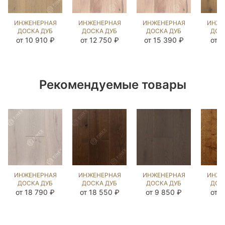
ИНЖЕНЕРНАЯ
ИНЖЕНЕРНАЯ
ИНЖЕНЕРНАЯ
ИНЖЕ
ДОСКА ДУБ
ДОСКА ДУБ
ДОСКА ДУБ
ДОС
ЭЛЬМ
ПРИНСТОН
ПРИНСТОН
ПРИ
от 10 910 ₽
от 12 750 ₽
от 15 390 ₽
от 9
(BRUSHED)
(SANDED)
(SANDED)
(BR
423955
202824
892650
47
Рекомендуемые товары
ИНЖЕНЕРНАЯ
ИНЖЕНЕРНАЯ
ИНЖЕНЕРНАЯ
ИНЖЕ
ДОСКА ДУБ
ДОСКА ДУБ
ДОСКА ДУБ
ДОС
ДАВ ГРЕЙ
МИДЛ
ДЕСЕЧЕО
18
от 18 790 ₽
от 18 550 ₽
от 9 850 ₽
от 9
(BRUSHED)
(BRUSHED)
(BRUSHED)
(BR
892817
892760
413096
10