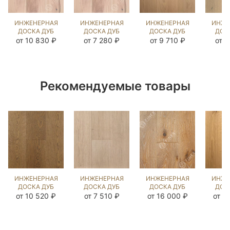
ИНЖЕНЕРНАЯ
ИНЖЕНЕРНАЯ
ИНЖЕНЕРНАЯ
ИНЖЕ
ДОСКА ДУБ
ДОСКА ДУБ
ДОСКА ДУБ
ДОС
ПРИНСТОН
ПРИНСТОН
ВЕРДЖН
Э
от 10 830 ₽
от 7 280 ₽
от 9 710 ₽
от 9
(SANDED)
(SANDED)
(BRUSHED)
(BR
143768
423990
413057
86
Рекомендуемые товары
ИНЖЕНЕРНАЯ
ИНЖЕНЕРНАЯ
ИНЖЕНЕРНАЯ
ИНЖЕ
ДОСКА ДУБ
ДОСКА ДУБ
ДОСКА ДУБ
ДОС
СТРЕЙВУД
ЭШЛИ
СМОК С
НАТУ
от 10 520 ₽
от 7 510 ₽
от 16 000 ₽
от 1
(BRUSHED)
(BRUSHED)
СЕРЕБРОМ
(BR
1040961
140294
(BRUSHED)
14
812689