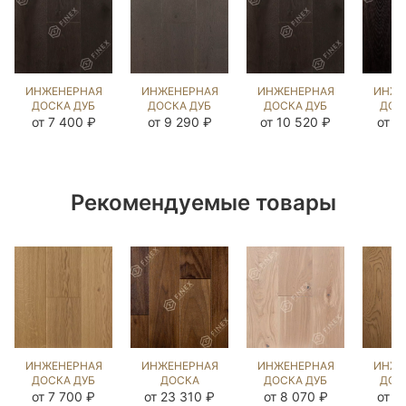
ИНЖЕНЕРНАЯ
ИНЖЕНЕРНАЯ
ИНЖЕНЕРНАЯ
ИНЖЕ
ДОСКА ДУБ
ДОСКА ДУБ
ДОСКА ДУБ
ДОС
BLACK
ГРАНД
BLACK
БЕЛ
от 7 400 ₽
от 9 290 ₽
от 10 520 ₽
от 1
(BRUSHED)
(BRUSHED)
(BRUSHED)
(BR
143741
867183
110275
57
Рекомендуемые товары
ИНЖЕНЕРНАЯ
ИНЖЕНЕРНАЯ
ИНЖЕНЕРНАЯ
ИНЖЕ
ДОСКА ДУБ
ДОСКА
ДОСКА ДУБ
ДОС
COLONIAL
АМЕРИКАНСКИЙ
COLONIAL
Б
от 7 700 ₽
от 23 310 ₽
от 8 070 ₽
от 1