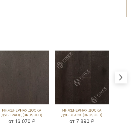
ИНЖЕНЕРНАЯ ДОСКА
ИНЖЕНЕРНАЯ ДОСКА
ИНЖЕ
ДУБ ГРАНД (BRUSHED)
ДУБ BLACK (BRUSHED)
ДУБ B
202870
812605
от 16 070 ₽
от 7 890 ₽
от