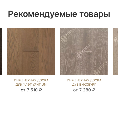
Рекомендуемые товары
ИНЖЕНЕРНАЯ ДОСКА
ИНЖЕНЕРНАЯ ДОСКА
ДУБ ФЛЭТ УАЙТ UNI
ДУБ ВИКСБУРГ
(BRUSHED) 140378
(BRUSHED) 143714
от 7 510 ₽
от 7 280 ₽