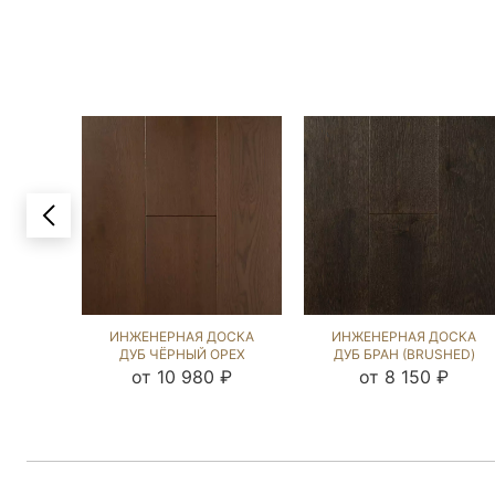
ИНЖЕНЕРНАЯ ДОСКА
ИНЖЕНЕРНАЯ ДОСКА
ДУБ ЧЁРНЫЙ ОРЕХ
ДУБ БРАН (BRUSHED)
(SANDED) 423979
1039964
от 10 980 ₽
от 8 150 ₽