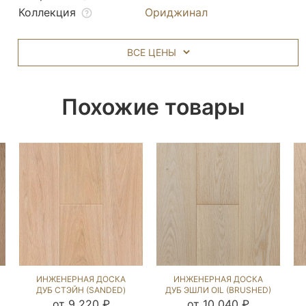
Коллекция
Ориджинал
ВСЕ ЦЕНЫ
Похожие товары
ИНЖЕНЕРНАЯ ДОСКА
ИНЖЕНЕРНАЯ ДОСКА
ДУБ СТЭЙН (SANDED)
ДУБ ЭШЛИ OIL (BRUSHED)
867157
1042620
от 9 220 ₽
от 10 040 ₽