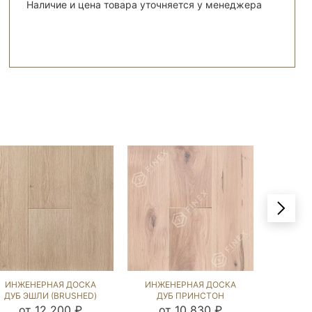
Наличие и цена товара уточняется у менеджера
ИНЖЕНЕРНАЯ ДОСКА
ИНЖЕНЕРНАЯ ДОСКА
ИНЖЕ
ДУБ ЭШЛИ (BRUSHED)
ДУБ ПРИНСТОН
ДУБ С
110263
(SANDED) 143768
от 12 200 ₽
от 10 830 ₽
о