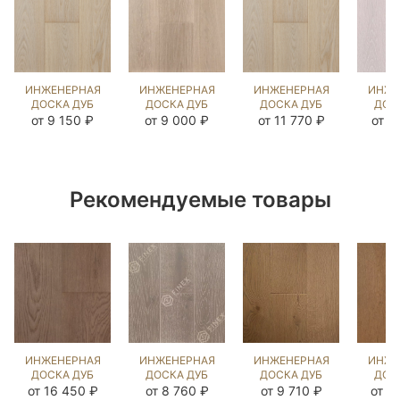
ИНЖЕНЕРНАЯ
ИНЖЕНЕРНАЯ
ИНЖЕНЕРНАЯ
ИНЖЕ
ДОСКА ДУБ
ДОСКА ДУБ
ДОСКА ДУБ
ДОС
ЭШЛИ OIL
МИЛТА
ЭШЛИ OIL
ЗИ
от 9 150 ₽
от 9 000 ₽
от 11 770 ₽
от 1
(BRUSHED)
(BRUSHED)
(BRUSHED)
СК
1042475
140286
1042478
(SA
20
Рекомендуемые товары
ИНЖЕНЕРНАЯ
ИНЖЕНЕРНАЯ
ИНЖЕНЕРНАЯ
ИНЖЕ
ДОСКА ДУБ
ДОСКА ДУБ
ДОСКА ДУБ
ДОС
ЗАТМЕНИЕ
ВИКСБУРГ
БЕРТ
З
от 16 450 ₽
от 8 760 ₽
от 9 710 ₽
от 1