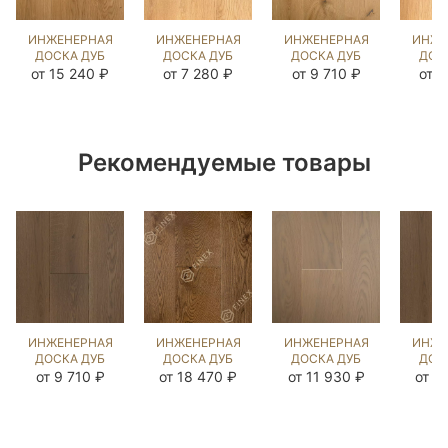
ИНЖЕНЕРНАЯ
ИНЖЕНЕРНАЯ
ИНЖЕНЕРНАЯ
ИНЖЕ
ДОСКА ДУБ
ДОСКА ДУБ
ДОСКА ДУБ
ДОС
НАТУРАЛЬНЫЙ
UNFINISHED
НАТУРАЛЬНЫЙ
К
от 15 240 ₽
от 7 280 ₽
от 9 710 ₽
от 7
(BRUSHED)
LOOK
(SANDED)
(BR
892774
(BRUSHED)
143812
14
143798
Рекомендуемые товары
ИНЖЕНЕРНАЯ
ИНЖЕНЕРНАЯ
ИНЖЕНЕРНАЯ
ИНЖЕ
ДОСКА ДУБ
ДОСКА ДУБ
ДОСКА ДУБ
ДОС
БЬЁРН
ЭСТЕЙТ NEW
РАТЛИН
Б
от 9 710 ₽
от 18 470 ₽
от 11 930 ₽
от 1
(SANDED)
(SANDED)
(BRUSHED)
(SA
412907
867407
109210
89