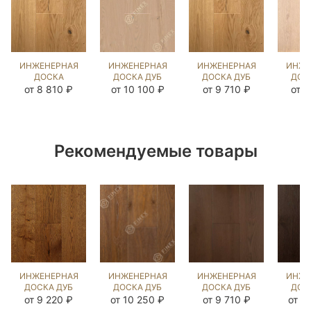
ИНЖЕНЕРНАЯ
ИНЖЕНЕРНАЯ
ИНЖЕНЕРНАЯ
ИНЖЕ
ДОСКА
ДОСКА ДУБ
ДОСКА ДУБ
ДОС
ЯСЕНЬ
COLONIAL
НАТУРАЛЬНЫЙ
КА
от 8 810 ₽
от 10 100 ₽
от 9 710 ₽
от 8
НАТУРАЛЬНЫЙ
STYLE
(BRUSHED)
(BRUSHED)
(SANDED)
143861
(BR
128101
423932
19
Рекомендуемые товары
ИНЖЕНЕРНАЯ
ИНЖЕНЕРНАЯ
ИНЖЕНЕРНАЯ
ИНЖЕ
ДОСКА ДУБ
ДОСКА ДУБ
ДОСКА ДУБ
ДОС
18 ВЕК
ВИНЧИНЬЯТТА
ЧЁРНЫЙ
Д
от 9 220 ₽
от 10 250 ₽
от 9 710 ₽
от 1
(BRUSHED)
(BRUSHED)
ОРЕХ
(BR