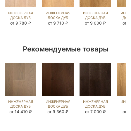
ИНЖЕНЕРНАЯ
ИНЖЕНЕРНАЯ
ИНЖЕНЕРНАЯ
ИНЖЕ
ДОСКА ДУБ
ДОСКА ДУБ
ДОСКА ДУБ
ДОС
КАРЛАЙЛ
КАННА
НАТУРАЛЬНЫЙ
ГЕН
от 9 780 ₽
от 9 710 ₽
от 9 000 ₽
от 8
NEW
(BRUSHED)
UNI
(BR
(BRUSHED)
413036
(BRUSHED)
10
413027
140305
Рекомендуемые товары
ИНЖЕНЕРНАЯ
ИНЖЕНЕРНАЯ
ИНЖЕНЕРНАЯ
ИНЖЕ
ДОСКА ДУБ
ДОСКА ДУБ
ДОСКА ДУБ
Д
КЕРРЕРА
ЧЁРНЫЙ
ДАСК
Я
от 14 410 ₽
от 9 360 ₽
от 7 000 ₽
от 7
(BRUSHED)
ОРЕХ
(BRUSHED)
НАТУ
109534
(BRUSHED)
143904
(BR
467406
49