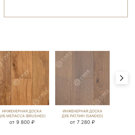
ИНЖЕНЕРНАЯ ДОСКА
ИНЖЕНЕРНАЯ ДОСКА
ИНЖЕ
ДУБ МЕЛАССА (BRUSHED)
ДУБ РАТЛИН (SANDED)
ДУБ C
202734
423884
(BRU
от 9 800 ₽
от 7 280 ₽
о