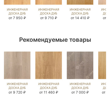
ИНЖЕНЕРНАЯ
ИНЖЕНЕРНАЯ
ИНЖЕНЕРНАЯ
ИНЖЕ
ДОСКА ДУБ
ДОСКА ДУБ
ДОСКА ДУБ
ДОС
UNFINISHED
КАННА
ГЕНТЛ NEW
КА
от 7 950 ₽
от 9 710 ₽
от 14 410 ₽
от 7
LOOK
(BRUSHED)
(BRUSHED)
(BRUSHED)
413036
1038700
(BR
143795
14
Рекомендуемые товары
ИНЖЕНЕРНАЯ
ИНЖЕНЕРНАЯ
ИНЖЕНЕРНАЯ
ИНЖЕ
ДОСКА ДУБ
ДОСКА ДУБ
ДОСКА ДУБ
ДОС
МИЛТА
UNFINISHED
ВИКСБУРГ
ГЕН
от 9 720 ₽
от 11 460 ₽
от 7 000 ₽
от 1
(BRUSHED)
LOOK UNI
(BRUSHED)
(BR
1035912
(BRUSHED)
143713
10
423891