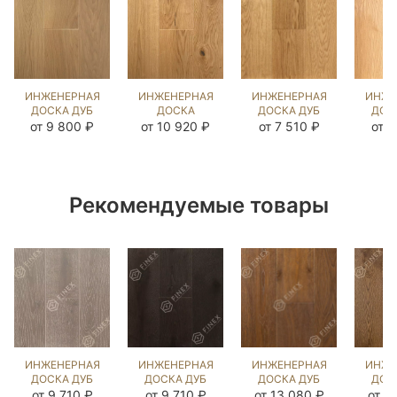
ИНЖЕНЕРНАЯ
ИНЖЕНЕРНАЯ
ИНЖЕНЕРНАЯ
ИНЖЕ
ДОСКА ДУБ
ДОСКА
ДОСКА ДУБ
ДОС
КАННА
ЯСЕНЬ
НАТУРАЛЬНЫЙ
К
от 9 800 ₽
от 10 920 ₽
от 7 510 ₽
от 7
(SANDED)
НАТУРАЛЬНЫЙ
UNI
(BR
202855
(BRUSHED)
(BRUSHED)
14
1041927
140307
Рекомендуемые товары
ИНЖЕНЕРНАЯ
ИНЖЕНЕРНАЯ
ИНЖЕНЕРНАЯ
ИНЖЕ
ДОСКА ДУБ
ДОСКА ДУБ
ДОСКА ДУБ
ДОС
ВИКСБУРГ
BLACK
ВИНЧИНЬЯТТА
ЭСТЕ
от 9 710 ₽
от 9 710 ₽
от 13 080 ₽
от 1