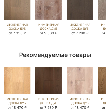
ИНЖЕНЕРНАЯ
ИНЖЕНЕРНАЯ
ИНЖЕНЕРНАЯ
ИНЖЕ
ДОСКА ДУБ
ДОСКА ДУБ
ДОСКА ДУБ
ДОС
КЕРРЕРА
НОРДИК NEW
ДЕСЕЧЕО
ВИК
от 7 350 ₽
от 9 530 ₽
от 7 280 ₽
от 1
(BRUSHED)
(BRUSHED)
(BRUSHED)
(BR
423881
867164
143632
89
Рекомендуемые товары
ИНЖЕНЕРНАЯ
ИНЖЕНЕРНАЯ
ИНЖЕНЕРНАЯ
ИНЖЕ
ДОСКА ДУБ
ДОСКА ДУБ
ДОСКА ДУБ
ДОС
КАННА
ЧЁРНЫЙ
ПРИНСТОН
Б
от 18 470 ₽
от 7 280 ₽
от 18 470 ₽
от 1