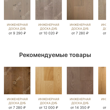
ИНЖЕНЕРНАЯ
ИНЖЕНЕРНАЯ
ИНЖЕНЕРНАЯ
ИНЖЕ
ДОСКА ДУБ
ДОСКА ДУБ
ДОСКА ДУБ
ДОС
ИЛЬБЕРС
ВИКСБУРГ
РАТЛИН
Ч
от 9 290 ₽
от 10 020 ₽
от 7 280 ₽
от 7
ГРЕЙ
(BRUSHED)
(BRUSHED)
(BR
(BRUSHED)
412943
423866
14
867187
Рекомендуемые товары
ИНЖЕНЕРНАЯ
ИНЖЕНЕРНАЯ
ИНЖЕНЕРНАЯ
ИНЖЕ
ДОСКА ДУБ
ДОСКА ДУБ
ДОСКА ДУБ
Д
ЭСТЕЙТ NEW
ГЕНТЛ NEW
ЗАТМЕНИЕ
Я
от 7 280 ₽
от 12 000 ₽
от 14 350 ₽
от 7