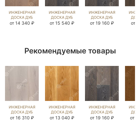
ИНЖЕНЕРНАЯ
ИНЖЕНЕРНАЯ
ИНЖЕНЕРНАЯ
ИНЖЕ
ДОСКА ДУБ
ДОСКА ДУБ
ДОСКА ДУБ
ДОС
РАТЛИН
LEICESTER
LEICESTER
ДЕ
от 14 340 ₽
от 15 540 ₽
от 19 160 ₽
от 7
(SANDED)
(BRUSHED)
(BRUSHED)
(BR
109363
812685
892814
14
Рекомендуемые товары
ИНЖЕНЕРНАЯ
ИНЖЕНЕРНАЯ
ИНЖЕНЕРНАЯ
ИНЖЕ
ДОСКА ДУБ
ДОСКА ДУБ
ДОСКА ДУБ
ДОС
ДАВ ГРЕЙ
ДУБ
LEICESTER
ALD
от 16 310 ₽
от 13 040 ₽
от 19 160 ₽
от 1
(BRUSHED)
НАТУРАЛЬНЫЙ
(BRUSHED)
(BR
202903
ЛАК
892814
57
(SANDED)
202884