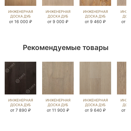
ИНЖЕНЕРНАЯ
ИНЖЕНЕРНАЯ
ИНЖЕНЕРНАЯ
ИНЖЕ
ДОСКА ДУБ
ДОСКА ДУБ
ДОСКА ДУБ
ДОС
ВЕРДЖН
ЭШЛИ
СМОК С
М
от 16 000 ₽
от 9 000 ₽
от 9 460 ₽
от 1
(BRUSHED)
(BRUSHED)
СЕРЕБРОМ
(BR
202773
140292
(BRUSHED)
89
570955
Рекомендуемые товары
ИНЖЕНЕРНАЯ
ИНЖЕНЕРНАЯ
ИНЖЕНЕРНАЯ
ИНЖЕ
ДОСКА ДУБ
ДОСКА ДУБ
ДОСКА ДУБ
ДОС
BLACK
ЧЕСТ
МИЛТА OIL
Г
от 7 890 ₽
от 11 900 ₽
от 9 640 ₽
от 2
(BRUSHED)
(BRUSHED)
(BRUSHED)
(BR
812605
424077
1042629
13