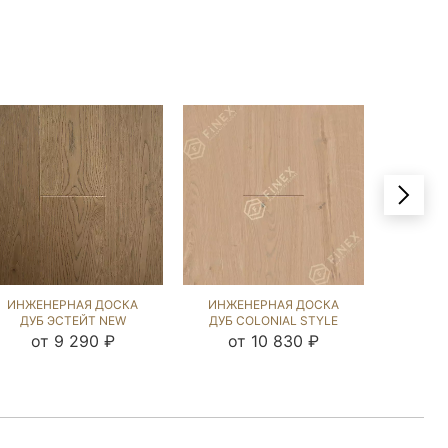
ИНЖЕНЕРНАЯ ДОСКА
ИНЖЕНЕРНАЯ ДОСКА
ИНЖЕ
ДУБ ЭСТЕЙТ NEW
ДУБ COLONIAL STYLE
ДУБ Ч
(BRUSHED) 413082
(SANDED) 143691
от 9 290 ₽
от 10 830 ₽
о