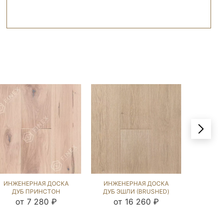
ИНЖЕНЕРНАЯ ДОСКА
ИНЖЕНЕРНАЯ ДОСКА
ИНЖЕ
ДУБ ПРИНСТОН
ДУБ ЭШЛИ (BRUSHED)
ДУБ ВЕ
(SANDED) 143766
202894
от 7 280 ₽
от 16 260 ₽
о