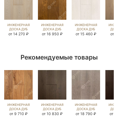
ИНЖЕНЕРНАЯ
ИНЖЕНЕРНАЯ
ИНЖЕНЕРНАЯ
ИНЖЕ
ДОСКА ДУБ
ДОСКА ДУБ
ДОСКА ДУБ
ДОС
ЭШЛИ OIL
СМОК
ИРБИС
С
от 14 270 ₽
от 16 950 ₽
от 15 460 ₽
от 9
(BRUSHED)
(BRUSHED)
(BRUSHED)
(BR
1040917
570960
892676
10
Рекомендуемые товары
ИНЖЕНЕРНАЯ
ИНЖЕНЕРНАЯ
ИНЖЕНЕРНАЯ
ИНЖЕ
ДОСКА ДУБ
ДОСКА ДУБ
ДОСКА ДУБ
ДОС
МЕЛАССА
MISSISSIPPI
ВИКСБУРГ
Д
от 9 710 ₽
от 10 830 ₽
от 18 790 ₽
от 1
(BRUSHED)
(BRUSHED)
(BRUSHED)
(BR