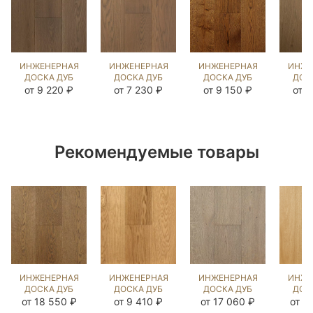
ИНЖЕНЕРНАЯ
ИНЖЕНЕРНАЯ
ИНЖЕНЕРНАЯ
ИНЖЕ
ДОСКА ДУБ
ДОСКА ДУБ
ДОСКА ДУБ
ДОС
БЬЁРН
ФЛЭТ УАЙТ
18 ВЕК
ЭСТЕ
от 9 220 ₽
от 7 230 ₽
от 9 150 ₽
от 7
(SANDED)
UNI
(BRUSHED)
(BR
110060
(BRUSHED)
1038768
14
140377
Рекомендуемые товары
ИНЖЕНЕРНАЯ
ИНЖЕНЕРНАЯ
ИНЖЕНЕРНАЯ
ИНЖЕ
ДОСКА ДУБ
ДОСКА ДУБ
ДОСКА ДУБ
ДОС
СТРЕЙВУД
НАТУРАЛЬНЫЙ
ЧЕСТ
ГЕН
от 18 550 ₽
от 9 410 ₽
от 17 060 ₽
от 1
(BRUSHED)
UNI
(BRUSHED)
(BR