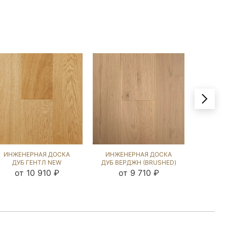
ИНЖЕНЕРНАЯ ДОСКА
ИНЖЕНЕРНАЯ ДОСКА
ИНЖЕ
ДУБ ГЕНТЛ NEW
ДУБ ВЕРДЖН (BRUSHED)
ДУБ С
(BRUSHED) 1042387
413057
от 10 910 ₽
от 9 710 ₽
о