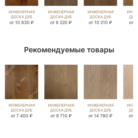
ИНЖЕНЕРНАЯ
ИНЖЕНЕРНАЯ
ИНЖЕНЕРНАЯ
ИНЖЕ
ДОСКА ДУБ
ДОСКА ДУБ
ДОСКА ДУБ
ДОС
18 ВЕК
БЬЁРН
СТРЕЙВУД
СТР
от 10 830 ₽
от 9 220 ₽
от 10 210 ₽
от 7
(BRUSHED)
(SANDED)
UNI
(BR
143940
467401
(BRUSHED)
14
1046699
Рекомендуемые товары
ИНЖЕНЕРНАЯ
ИНЖЕНЕРНАЯ
ИНЖЕНЕРНАЯ
ИНЖЕ
ДОСКА ДУБ
ДОСКА ДУБ
ДОСКА ДУБ
ДОС
ЭСТЕЙТ NEW
ЭСТЕЙТ NEW
ГАЛО
Э
от 7 400 ₽
от 9 710 ₽
от 14 780 ₽
от 9
(SANDED)
(BRUSHED)
(BRUSHED)
(BR
143704
413084
135966
10