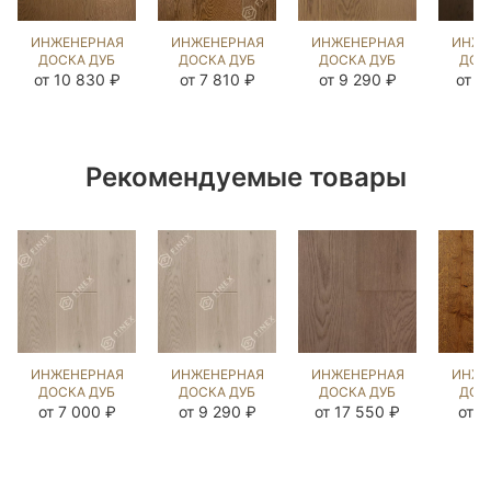
ИНЖЕНЕРНАЯ
ИНЖЕНЕРНАЯ
ИНЖЕНЕРНАЯ
ИНЖЕ
ДОСКА ДУБ
ДОСКА ДУБ
ДОСКА ДУБ
ДОС
БЕРТ
ЭСТЕЙТ NEW
ФЛЭТ УАЙТ
MISS
от 10 830 ₽
от 7 810 ₽
от 9 290 ₽
от 1
(BRUSHED)
(SANDED)
(BRUSHED)
(BR
143627
1039659
1040957
20
Рекомендуемые товары
ИНЖЕНЕРНАЯ
ИНЖЕНЕРНАЯ
ИНЖЕНЕРНАЯ
ИНЖЕ
ДОСКА ДУБ
ДОСКА ДУБ
ДОСКА ДУБ
ДОС
ГРЭМ
ГРЭМ
ЗАТМЕНИЕ
18
от 7 000 ₽
от 9 290 ₽
от 17 550 ₽
от 9
(BRUSHED)
(BRUSHED)
(BRUSHED)
(BR
143777
666976
135915
10