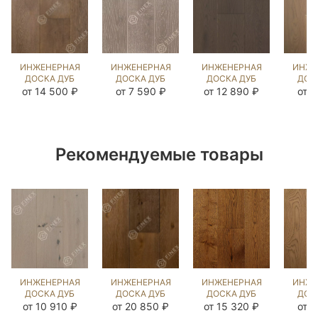
ИНЖЕНЕРНАЯ
ИНЖЕНЕРНАЯ
ИНЖЕНЕРНАЯ
ИНЖЕ
ДОСКА ДУБ
ДОСКА ДУБ
ДОСКА ДУБ
ДОС
GREYWOOD
ВИКСБУРГ
ДЕСЕЧЕО
РА
от 14 500 ₽
от 7 590 ₽
от 12 890 ₽
от 9
(BRUSHED)
(BRUSHED)
(BRUSHED)
(BR
570952
423951
202869
41
Рекомендуемые товары
ИНЖЕНЕРНАЯ
ИНЖЕНЕРНАЯ
ИНЖЕНЕРНАЯ
ИНЖЕ
ДОСКА ДУБ
ДОСКА ДУБ
ДОСКА ДУБ
ДОС
ИЛЬБЕРС
RED PIKE
18 ВЕК
Б
от 10 910 ₽
от 20 850 ₽
от 15 320 ₽
от 8
ГРЕЙ
(BRUSHED)
(BRUSHED)
(SA