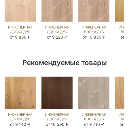
ИНЖЕНЕРНАЯ
ИНЖЕНЕРНАЯ
ИНЖЕНЕРНАЯ
ИНЖЕ
ДОСКА ДУБ
ДОСКА ДУБ
ДОСКА ДУБ
ДОС
КАРЛАЙЛ
COLONIAL
COLONIAL
ГЕН
от 9 880 ₽
от 9 220 ₽
от 10 830 ₽
от 9
NEW
STYLE
STYLE
(BR
(BRUSHED)
(BRUSHED)
(BRUSHED)
10
202741
467408
423937
Рекомендуемые товары
ИНЖЕНЕРНАЯ
ИНЖЕНЕРНАЯ
ИНЖЕНЕРНАЯ
ИНЖЕ
ДОСКА ДУБ
ДОСКА ДУБ
ДОСКА ДУБ
ДОС
НАТУРАЛЬНЫЙ
ЧЁРНЫЙ
ГРЭМ
UNFI
от 9 140 ₽
от 10 590 ₽
от 9 710 ₽
от 1
(SANDED)
ОРЕХ
(BRUSHED)
LOO