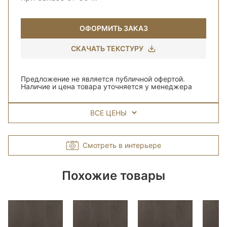
ОФОРМИТЬ ЗАКАЗ
СКАЧАТЬ ТЕКСТУРУ
Предложение не является публичной офертой.
Наличие и цена товара уточняется у менеджера
ВСЕ ЦЕНЫ
Смотреть в интерьере
Похожие товары