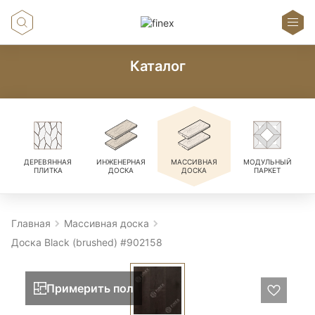
Каталог
ДЕРЕВЯННАЯ
ИНЖЕНЕРНАЯ
МАССИВНАЯ
МОДУЛЬНЫЙ
ПЛИТКА
ДОСКА
ДОСКА
ПАРКЕТ
Главная
Массивная доска
Доска Black (brushed) #902158
Примерить пол