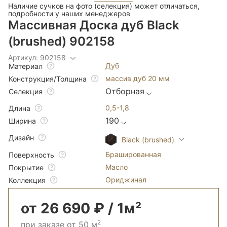
Наличие сучков на фото (селекция) может отличаться,
подробности у наших менеджеров
Массивная Доска дуб Black
(brushed) 902158
Артикул: 902158
Дуб
Материал
массив дуб 20 мм
Конструкция/Толщина
Отборная
Селекция
0,5-1,8
Длина
190
Ширина
Дизайн
Black (brushed)
Брашированная
Поверхность
Масло
Покрытие
Ориджинал
Коллекция
от 26 690 ₽ / 1м²
2
при заказе от 50 м