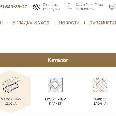
Скачать
Cлужба заботы
95) 649-85-27
текстуры
о клиентах
ТЫ
УКЛАДКА И УХОД
НОВОСТИ
ДИЗАЙНЕРА
Каталог
МАССИВНАЯ
МОДУЛЬНЫЙ
ПАРКЕТ
ДОСКА
ПАРКЕТ
ЕЛОЧКА