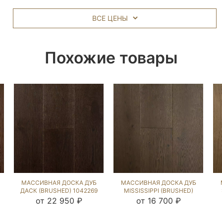
ВСЕ ЦЕНЫ
Похожие товары
МАССИВНАЯ ДОСКА ДУБ
МАССИВНАЯ ДОСКА ДУБ
ДАСК (BRUSHED) 1042269
MISSISSIPPI (BRUSHED)
902245
от 22 950 ₽
от 16 700 ₽