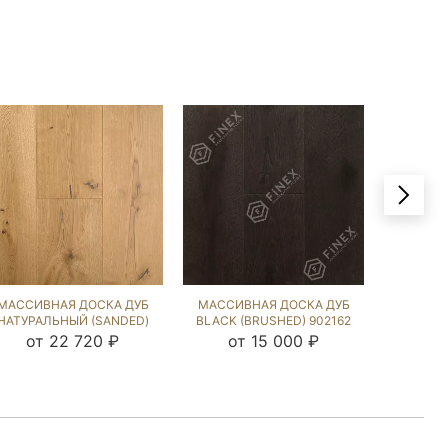
МАССИВНАЯ ДОСКА ДУБ
МАССИВНАЯ ДОСКА ДУБ
МАССИВ
НАТУРАЛЬНЫЙ (SANDED)
BLACK (BRUSHED) 902162
БЬЁРН 
902254
от 22 720 ₽
от 15 000 ₽
от