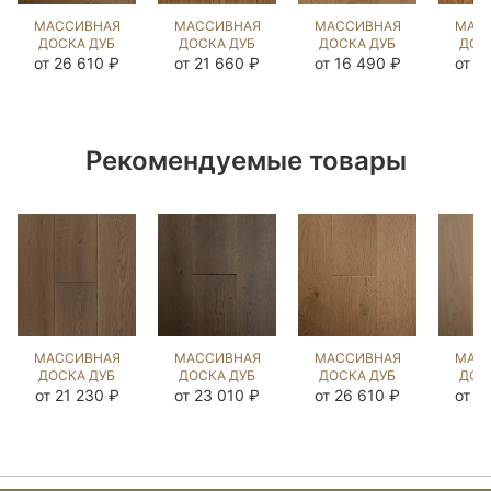
МАССИВНАЯ
МАССИВНАЯ
МАССИВНАЯ
МАС
ДОСКА ДУБ
ДОСКА ДУБ
ДОСКА ДУБ
ДОС
БЕРТ
ЭСТЕЙТ NEW
РИДС OIL
МЕ
от 26 610 ₽
от 21 660 ₽
от 16 490 ₽
от 1
(BRUSHED)
UNI (SANDED)
(BRUSHED)
(BR
901982
128325
1044393
90
Рекомендуемые товары
МАССИВНАЯ
МАССИВНАЯ
МАССИВНАЯ
МАС
ДОСКА ДУБ
ДОСКА ДУБ
ДОСКА ДУБ
ДОС
БЬЁРН
MISSISSIPPI
БЕРТ
РА
от 21 230 ₽
от 23 010 ₽
от 26 610 ₽
от 2
(SANDED)
(BRUSHED)
(BRUSHED)
(BR
902055
902244
901982
90