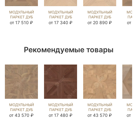
МОДУЛЬНЫЙ
МОДУЛЬНЫЙ
МОДУЛЬНЫЙ
МОД
ПАРКЕТ ДУБ
ПАРКЕТ ДУБ
ПАРКЕТ ДУБ
ПАРК
КЛИССОН
ФРОНЗОЛА
МОРТОН
ДА
от 17 510 ₽
от 17 340 ₽
от 20 890 ₽
от 1
COLONIAL
КАРЛАЙЛ
КАРЛАЙЛ
COL
STYLE
NEW
NEW
S
(BRUSHED)
(BRUSHED)
(BRUSHED)
(BR
120778
122940
122259
12
Рекомендуемые товары
МОДУЛЬНЫЙ
МОДУЛЬНЫЙ
МОДУЛЬНЫЙ
МОД
ПАРКЕТ ДУБ
ПАРКЕТ ДУБ
ПАРКЕТ ДУБ
ПАРК
ЛАВАРДИН
КРАУЗЕТТ
ЛАВАРДИН
Г
от 43 570 ₽
от 17 480 ₽
от 43 570 ₽
от 2
COLONIAL
ЧЁРНЫЙ
ПРИНСТОН
COL
STYLE
ОРЕХ
(BRUSHED)
S
(BRUSHED)
(BRUSHED)
121174
(BR
124626
122532
12