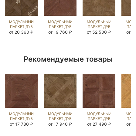
МОДУЛЬНЫЙ
МОДУЛЬНЫЙ
МОДУЛЬНЫЙ
МОД
ПАРКЕТ ДУБ
ПАРКЕТ ДУБ
ПАРКЕТ ДУБ
ПАРК
ШЕВЕРНИ
ФРОНЗОЛА
ЛАВАРДИН
ШАР
от 20 360 ₽
от 19 760 ₽
от 52 500 ₽
от 2
MISSISSIPPI
ЧЁРНЫЙ
ЭСТЕЙТ NEW
ЭСТЕ
(BRUSHED)
ОРЕХ
(BRUSHED)
(BR
124225
(BRUSHED)
122197
12
121907
Рекомендуемые товары
МОДУЛЬНЫЙ
МОДУЛЬНЫЙ
МОДУЛЬНЫЙ
МОД
ПАРКЕТ ДУБ
ПАРКЕТ ДУБ
ПАРКЕТ ДУБ
ПАРК
АЛЬБАНО
БРИТАНИ
ДЖИЗАНО
АНЖЭ
от 17 780 ₽
от 17 940 ₽
от 27 490 ₽
от 1
ЧЁРНЫЙ
ЭСТЕЙТ NEW
ЧЁРНЫЙ
ОРЕХ
(BRUSHED)
ОРЕХ
(BR