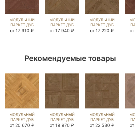
МОДУЛЬНЫЙ
МОДУЛЬНЫЙ
МОДУЛЬНЫЙ
МОД
ПАРКЕТ ДУБ
ПАРКЕТ ДУБ
ПАРКЕТ ДУБ
ПАРК
ШЕНОНСО
КАСТЕЛЬ
АНЖЭ
ШЕ
от 17 910 ₽
от 17 940 ₽
от 17 220 ₽
от 1
ЧЁРНЫЙ
ЭСТЕЙТ NEW
ЭСТЕЙТ NEW
ЧЁ
ОРЕХ
(BRUSHED)
(BRUSHED)
О
(BRUSHED)
123435
122998
(BR
122835
12
Рекомендуемые товары
МОДУЛЬНЫЙ
МОДУЛЬНЫЙ
МОДУЛЬНЫЙ
МОД
ПАРКЕТ ДУБ
ПАРКЕТ ДУБ
ПАРКЕТ ДУБ
ПАРК
ЛИОН
КЕНИГ
МАРИАНТУАНЕТТЕ
ВЕ
от 20 670 ₽
от 19 970 ₽
от 22 580 ₽
от 1
(МОДУЛЬ)
ШЛОСС
ЭСТЕЙТ NEW
НОРД
ГЕНТЛ NEW
ЭСТЕЙТ NEW
(BRUSHED)
(BR
(BRUSHED)
(BRUSHED)
125323
12