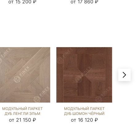
(BRUSHED) 122453
(BRUSHED) 122553
(BRU
от 15 200 ₽
от 17 860 ₽
от
МОДУЛЬНЫЙ ПАРКЕТ
МОДУЛЬНЫЙ ПАРКЕТ
МОДУ
ДУБ ЛЕНГЛИ ЭЛЬМ
ДУБ ШОМОН ЧЁРНЫЙ
ДУБ М
(BRUSHED) 120529
ОРЕХ (BRUSHED) 121973
NEW (B
от 21 150 ₽
от 16 120 ₽
от