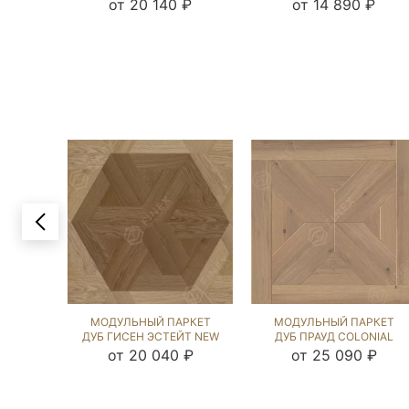
НОРДИК NEW (BRUSHED)
(BRUSHED) 119982
от 20 140 ₽
от 14 890 ₽
231104
МОДУЛЬНЫЙ ПАРКЕТ
МОДУЛЬНЫЙ ПАРКЕТ
ДУБ ГИСЕН ЭСТЕЙТ NEW
ДУБ ПРАУД COLONIAL
(BRUSHED) 122811
STYLE (BRUSHED) 122679
от 20 040 ₽
от 25 090 ₽