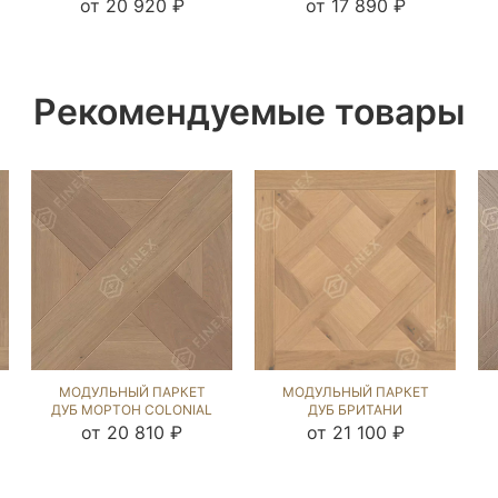
(BRUSHED) 123053
РАТЛИН (BRUSHED)
от 20 920 ₽
от 17 890 ₽
231040
Рекомендуемые товары
МОДУЛЬНЫЙ ПАРКЕТ
МОДУЛЬНЫЙ ПАРКЕТ
ДУБ МОРТОН COLONIAL
ДУБ БРИТАНИ
STYLE (BRUSHED) 122283
ПРИНСТОН (BRUSHED)
от 20 810 ₽
от 21 100 ₽
122528