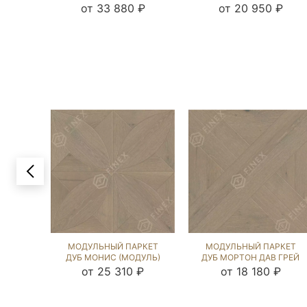
ЗВЕЗДОЙ ЧЁРНЫЙ ОРЕХ
ОРЕХ (BRUSHED) 122623
от 33 880 ₽
от 20 950 ₽
(BRUSHED) 124100
МОДУЛЬНЫЙ ПАРКЕТ
МОДУЛЬНЫЙ ПАРКЕТ
ДУБ МОНИС (МОДУЛЬ)
ДУБ МОРТОН ДАВ ГРЕЙ
ДАВ ГРЕЙ (BRUSHED)
(BRUSHED) 124054
от 25 310 ₽
от 18 180 ₽
123133