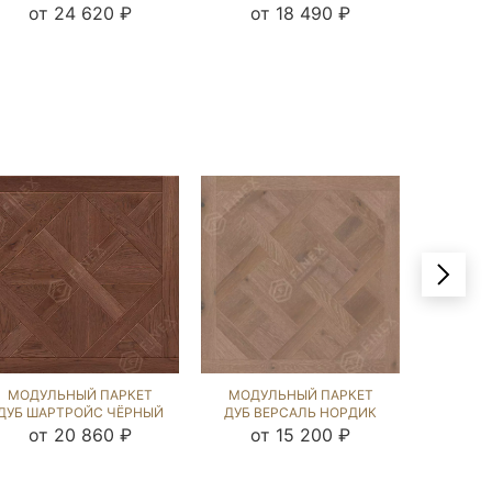
ОРЕХ (BRUSHED) 124248
ОРЕХ (BRUSHED) 120894
ОРЕХ (
от 24 620 ₽
от 18 490 ₽
от
МОДУЛЬНЫЙ ПАРКЕТ
МОДУЛЬНЫЙ ПАРКЕТ
МОДУ
ДУБ ШАРТРОЙС ЧЁРНЫЙ
ДУБ ВЕРСАЛЬ НОРДИК
ДУБ
ОРЕХ (BRUSHED) 122037
NEW (BRUSHED) 120639
ПРИНС
от 20 860 ₽
от 15 200 ₽
от