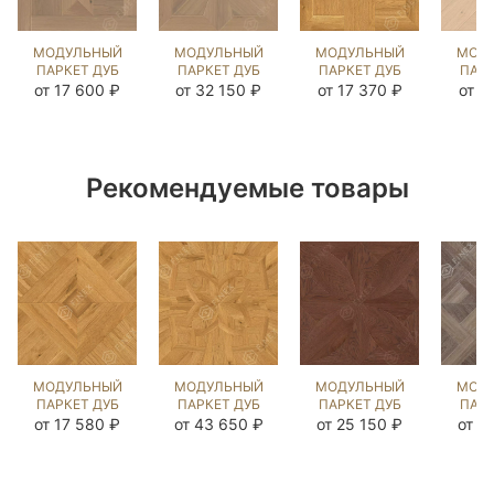
МОДУЛЬНЫЙ
МОДУЛЬНЫЙ
МОДУЛЬНЫЙ
МОД
ПАРКЕТ ДУБ
ПАРКЕТ ДУБ
ПАРКЕТ ДУБ
ПАРК
ЭТОЙЛЕ
ЭМБЕРЛИ
КЕНИГ
ЛЕ
от 17 600 ₽
от 32 150 ₽
от 17 370 ₽
от 1
COLONIAL
COLONIAL
ШЛОСС
КА
STYLE
STYLE
ГЕНТЛ NEW
(BRUSHED)
(BRUSHED)
(BRUSHED)
(BR
124091
120169
1043566
12
Рекомендуемые товары
МОДУЛЬНЫЙ
МОДУЛЬНЫЙ
МОДУЛЬНЫЙ
МОД
ПАРКЕТ ДУБ
ПАРКЕТ ДУБ
ПАРКЕТ ДУБ
ПАРК
ЛИОН
ЛАВАРДИН
МОНИС
ШЕ
от 17 580 ₽
от 43 650 ₽
от 25 150 ₽
от 1
(МОДУЛЬ)
ГЕНТЛ NEW
(МОДУЛЬ)
НОРД
ГЕНТЛ NEW
(BRUSHED)
ЧЁРНЫЙ
(BR
(BRUSHED)
1043622
ОРЕХ
12
1043519
(BRUSHED)