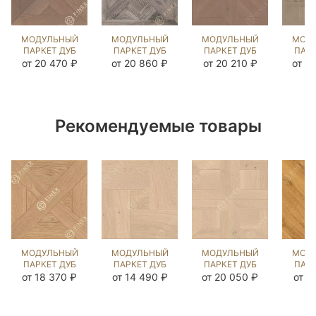
МОДУЛЬНЫЙ
МОДУЛЬНЫЙ
МОДУЛЬНЫЙ
МОД
ПАРКЕТ ДУБ
ПАРКЕТ ДУБ
ПАРКЕТ ДУБ
ПАРК
ШЕНОНСО
ПЬЕРФОН
КРАУЗЕТТ
МАРИ
от 20 470 ₽
от 20 860 ₽
от 20 210 ₽
от 2
РАТЛИН
ВИКСБУРГ
РАТЛИН
ДАВ
(BRUSHED)
(BRUSHED)
(BRUSHED)
(BR
122117
122204
125346
12
Рекомендуемые товары
МОДУЛЬНЫЙ
МОДУЛЬНЫЙ
МОДУЛЬНЫЙ
МОД
ПАРКЕТ ДУБ
ПАРКЕТ ДУБ
ПАРКЕТ ДУБ
ПАРК
ГОРД
ПРОВЕНЦАЛЕ
КЕНИГ
ВИ
от 18 370 ₽
от 14 490 ₽
от 20 050 ₽
от 1
UNFINISHED
КАРЛАЙЛ
ШЛОСС
(МО
LOOK
NEW
КАРЛАЙЛ
ГЕН
(BRUSHED)
(BRUSHED)
NEW
(BR