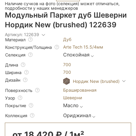
Наличие сучков на фото (селекция) может отличаться,
подробности у наших менеджеров
Модульный Паркет дуб Шеверни
Нордик New (brushed) 122639
Артикул: 122639
Дуб
Материал
Arte Tech 15.5/4мм
Конструкция/Толщина
Спокойная
Селекция
700
Длина
700
Ширина
Дизайн
Нордик New (brushed)
Брашированная
Поверхность
Шеверни
Узор
Масло
Покрытие
Ориджинал
Коллекция
от 18 420 ₽ / 1м²