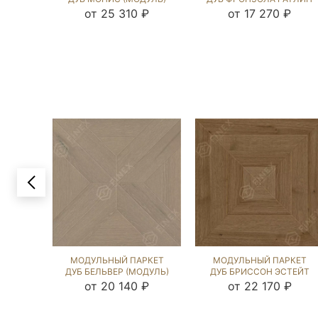
ДАВ ГРЕЙ (BRUSHED)
(BRUSHED) 122121
от 25 310 ₽
от 17 270 ₽
123133
МОДУЛЬНЫЙ ПАРКЕТ
МОДУЛЬНЫЙ ПАРКЕТ
ДУБ БЕЛЬВЕР (МОДУЛЬ)
ДУБ БРИССОН ЭСТЕЙТ
ДАВ ГРЕЙ (BRUSHED)
NEW (BRUSHED) 119916
от 20 140 ₽
от 22 170 ₽
231065