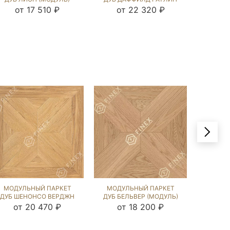
РАТЛИН (BRUSHED)
(BRUSHED) 121829
(BRU
от 17 510 ₽
от 22 320 ₽
от
123135
МОДУЛЬНЫЙ ПАРКЕТ
МОДУЛЬНЫЙ ПАРКЕТ
МОДУ
ДУБ ШЕНОНСО ВЕРДЖН
ДУБ БЕЛЬВЕР (МОДУЛЬ)
ДУБ ЛА
(BRUSHED) 121836
UNFINISHED LOOK
ОРЕХ (
от 20 470 ₽
от 18 200 ₽
от
(BRUSHED) 231109