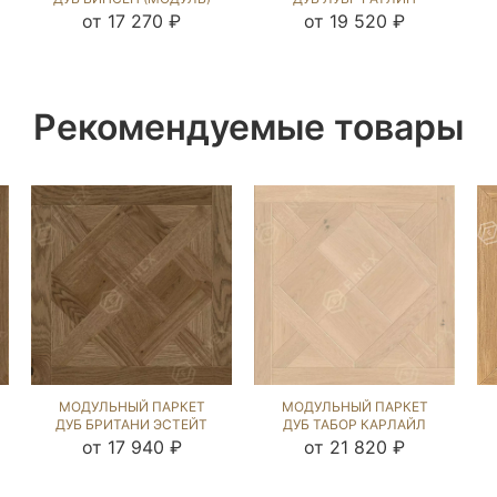
РАТЛИН (BRUSHED)
(BRUSHED) 120925
от 17 270 ₽
от 19 520 ₽
122934
Рекомендуемые товары
МОДУЛЬНЫЙ ПАРКЕТ
МОДУЛЬНЫЙ ПАРКЕТ
ДУБ БРИТАНИ ЭСТЕЙТ
ДУБ ТАБОР КАРЛАЙЛ
NEW (BRUSHED) 121525
NEW (BRUSHED) 123314
от 17 940 ₽
от 21 820 ₽