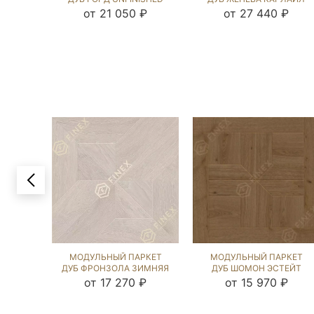
LOOK (BRUSHED) 124807
NEW (BRUSHED) 121622
от 21 050 ₽
от 27 440 ₽
МОДУЛЬНЫЙ ПАРКЕТ
МОДУЛЬНЫЙ ПАРКЕТ
ДУБ ФРОНЗОЛА ЗИМНЯЯ
ДУБ ШОМОН ЭСТЕЙТ
СКАЗКА (SANDED) 124383
NEW (BRUSHED) 120663
от 17 270 ₽
от 15 970 ₽