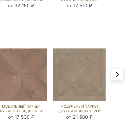
STYLE (BRUSHED) 120169
COLONIAL STYLE
НА
от 32 150 ₽
от 17 510 ₽
от
(BRUSHED) 124654
(BRU
МОДУЛЬНЫЙ ПАРКЕТ
МОДУЛЬНЫЙ ПАРКЕТ
МОДУ
ДУБ АНЖЭ НОРДИК NEW
ДУБ БРИТАНИ ДАВ ГРЕЙ
ДУБ НО
(BRUSHED) 122713
(BRUSHED) 124768
NEW (B
от 17 530 ₽
от 21 580 ₽
от