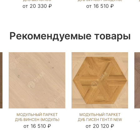
UNFINISHED LOOK
ГЕНТЛ NEW (BRUSHED)
от 20 330 ₽
от 16 510 ₽
(BRUSHED) 122647
1043670
Рекомендуемые товары
МОДУЛЬНЫЙ ПАРКЕТ
МОДУЛЬНЫЙ ПАРКЕТ
ДУБ ВИНСЕН (МОДУЛЬ)
ДУБ ГИСЕН ГЕНТЛ NEW
КАРЛАЙЛ NEW
(BRUSHED) 1043619
от 16 510 ₽
от 20 120 ₽
(BRUSHED) 123153