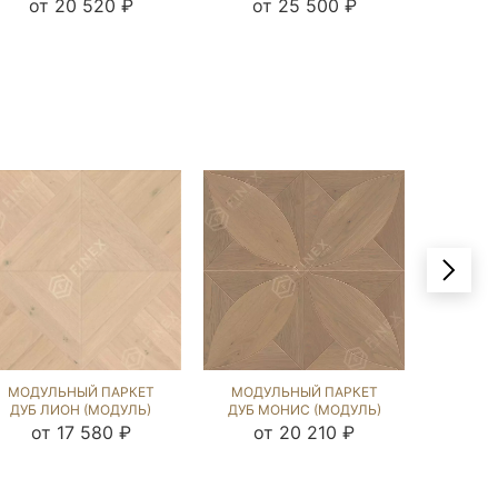
(BRUSHED) 122098
(BRUSHED) 125213
(BRU
от 20 520 ₽
от 25 500 ₽
от
МОДУЛЬНЫЙ ПАРКЕТ
МОДУЛЬНЫЙ ПАРКЕТ
МОДУ
ДУБ ЛИОН (МОДУЛЬ)
ДУБ МОНИС (МОДУЛЬ)
ДУБ ШЕ
КАРЛАЙЛ NEW
COLONIAL STYLE
STYLE (
от 17 580 ₽
от 20 210 ₽
от
(BRUSHED) 120041
(BRUSHED) 121810