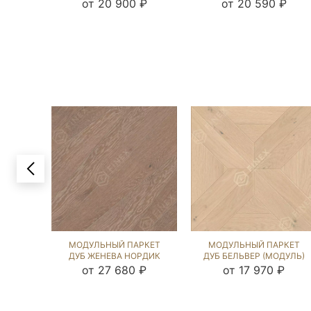
ГРЕЙ (BRUSHED) 120019
(BRUSHED) 123180
от 20 900 ₽
от 20 590 ₽
МОДУЛЬНЫЙ ПАРКЕТ
МОДУЛЬНЫЙ ПАРКЕТ
ДУБ ЖЕНЕВА НОРДИК
ДУБ БЕЛЬВЕР (МОДУЛЬ)
NEW (BRUSHED) 124158
КАРЛАЙЛ NEW
от 27 680 ₽
от 17 970 ₽
(BRUSHED) 231017