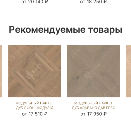
НОРДИК NEW (BRUSHED)
NEW (BRUSHED) 125326
от 20 140 ₽
от 18 250 ₽
231104
Рекомендуемые товары
МОДУЛЬНЫЙ ПАРКЕТ
МОДУЛЬНЫЙ ПАРКЕТ
ДУБ ЛИОН (МОДУЛЬ)
ДУБ АЛЬБАНО ДАВ ГРЕЙ
COLONIAL STYLE
(BRUSHED) 120214
от 17 510 ₽
от 17 950 ₽
(BRUSHED) 124654