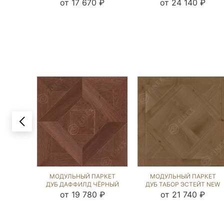
(BRUSHED) 122724
NEW (BRUSHED) 125428
от 17 670 ₽
от 24 140 ₽
МОДУЛЬНЫЙ ПАРКЕТ
МОДУЛЬНЫЙ ПАРКЕТ
ДУБ ДАФФИЛД ЧЁРНЫЙ
ДУБ ТАБОР ЭСТЕЙТ NEW
ОРЕХ (BRUSHED) 123955
(BRUSHED) 122035
от 19 780 ₽
от 21 740 ₽