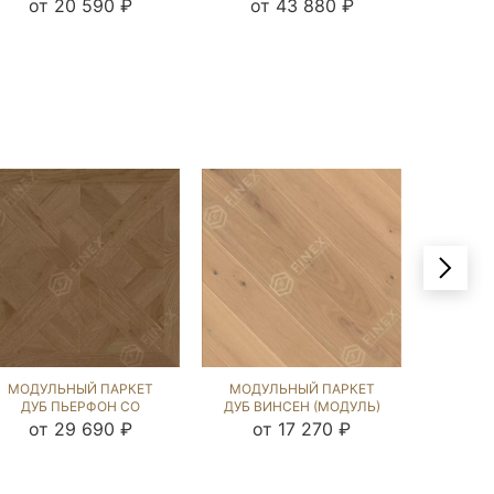
(BRUSHED) 123180
(BRUSHED) 120859
NEW (B
от 20 590 ₽
от 43 880 ₽
от
МОДУЛЬНЫЙ ПАРКЕТ
МОДУЛЬНЫЙ ПАРКЕТ
МОДУ
ДУБ ПЬЕРФОН СО
ДУБ ВИНСЕН (МОДУЛЬ)
ДУБ Г
ЗВЕЗДОЙ ЭСТЕЙТ NEW
ПРИНСТОН (BRUSHED)
(BRU
от 29 690 ₽
от 17 270 ₽
от
(BRUSHED) 121623
122103