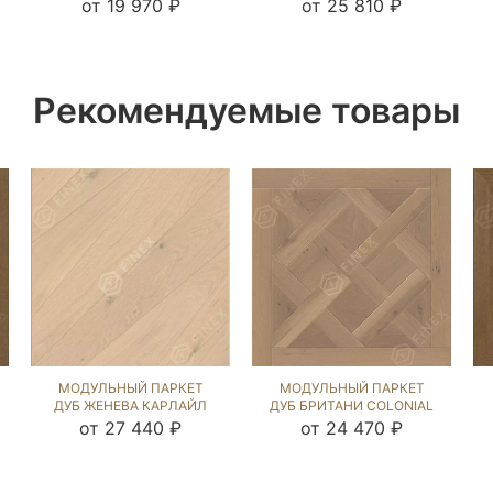
РАТЛИН (BRUSHED)
(BRUSHED) 123472
от 19 970 ₽
от 25 810 ₽
124539
Рекомендуемые товары
МОДУЛЬНЫЙ ПАРКЕТ
МОДУЛЬНЫЙ ПАРКЕТ
ДУБ ЖЕНЕВА КАРЛАЙЛ
ДУБ БРИТАНИ COLONIAL
NEW (BRUSHED) 121622
STYLE (BRUSHED) 123597
от 27 440 ₽
от 24 470 ₽